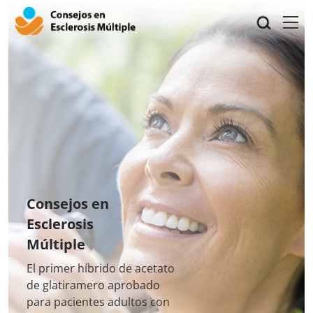
to
main
content
Consejos en
Esclerosis
Múltiple
El primer híbrido de acetato
de glatiramero aprobado
para pacientes adultos con